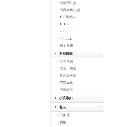
纯猪蹄礼盒
混合肉食礼盒
100元以内
101-200
200-300
300以上
粽子月饼
下酒自嗨
流亭猪蹄
零食小袋装
青岛老火腿
下酒肉食
冷藏鲜品
小孩孕妇
老人
不加糖
软糯