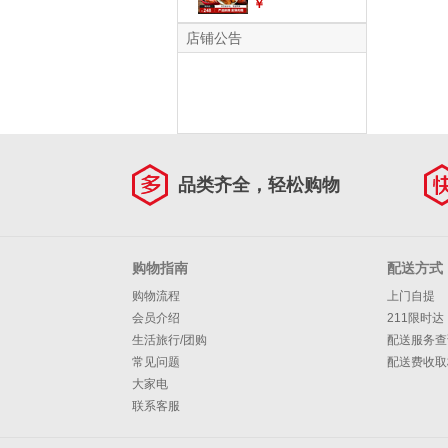
长辈卤猪蹄子熟食中
￥
华老字号 2.4kg1盒2
卤+2五香+2香辣
店铺公告
品类齐全，轻松购物
购物指南
配送方式
购物流程
上门自提
会员介绍
211限时达
生活旅行/团购
配送服务查
常见问题
配送费收取
大家电
联系客服