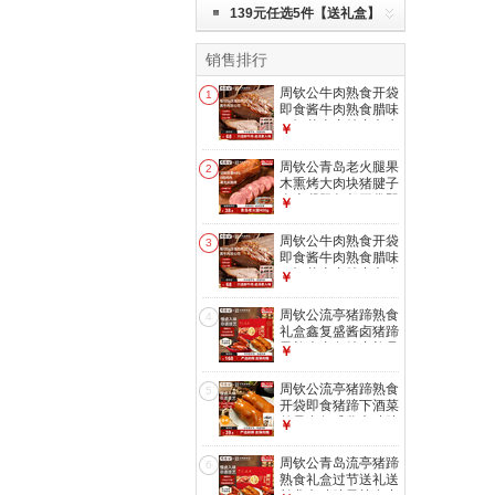
139元任选5件【送礼盒】
销售排行
周钦公牛肉熟食开袋
1
即食酱牛肉熟食腊味
下酒菜山东特产卤牛
￥
肉 五香酱牛肉
125g*4包（热销）
周钦公青岛老火腿果
2
木熏烤大肉块猪腱子
肉火腿肠午餐开袋即
￥
食大根肉肠 青岛老
火腿400g*2根
周钦公牛肉熟食开袋
3
即食酱牛肉熟食腊味
下酒菜山东特产卤牛
￥
肉 五香酱牛肉
125g*4包
周钦公流亭猪蹄熟食
4
礼盒鑫复盛酱卤猪蹄
子礼盒青岛特产礼品
￥
送礼送长辈 【整
蹄】四只礼盒丨
周钦公流亭猪蹄熟食
5
400g*4袋【2卤味
开袋即食猪蹄下酒菜
+2五香】
整只鑫复盛酱卤猪蹄
￥
子中华老字号 卤味
流亭猪蹄400g
周钦公青岛流亭猪蹄
6
熟食礼盒过节送礼送