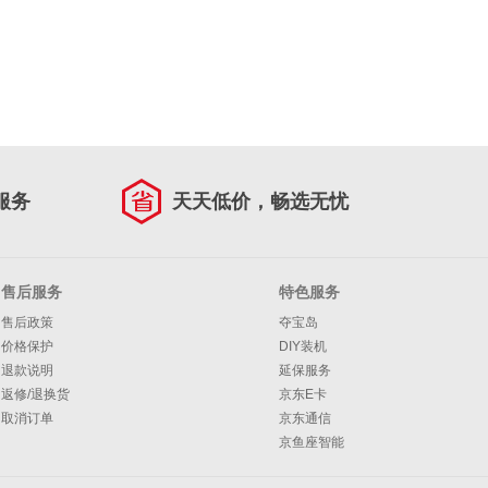
服务
天天低价，畅选无忧
售后服务
特色服务
售后政策
夺宝岛
价格保护
DIY装机
退款说明
延保服务
返修/退换货
京东E卡
取消订单
京东通信
京鱼座智能